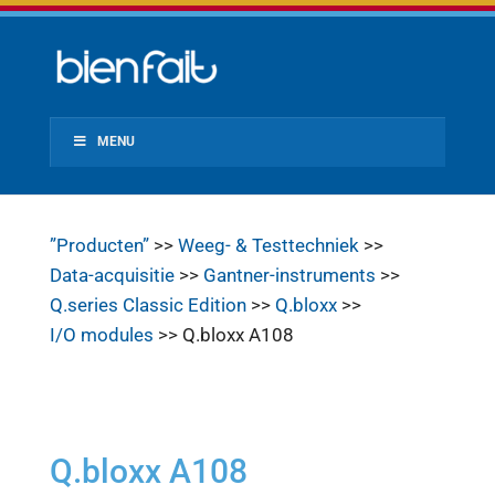
MENU
”Producten”
>>
Weeg- & Testtechniek
>>
Data-acquisitie
>>
Gantner-instruments
>>
Q.series Classic Edition
>>
Q.bloxx
>>
I/O modules
>> Q.bloxx A108
Q.bloxx A108