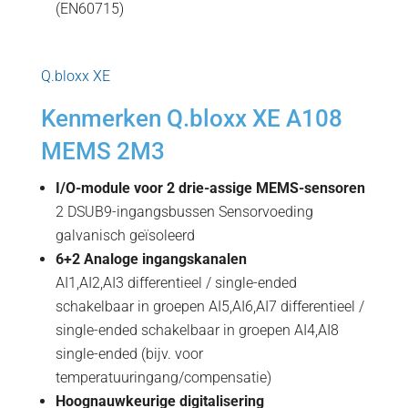
(EN60715)
Q.bloxx XE
Kenmerken Q.bloxx XE A108
MEMS 2M3
I/O-module voor 2 drie-assige MEMS-sensoren
2 DSUB9-ingangsbussen Sensorvoeding
galvanisch geïsoleerd
6+2 Analoge ingangskanalen
AI1,AI2,AI3 differentieel / single-ended
schakelbaar in groepen AI5,AI6,AI7 differentieel /
single-ended schakelbaar in groepen AI4,AI8
single-ended (bijv. voor
temperatuuringang/compensatie)
Hoognauwkeurige digitalisering