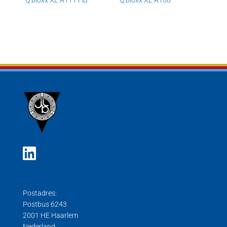
Q.bloxx XE A111 HB
Q.bloxx XE A108
Postadres:
Postbus 6243
2001 HE Haarlem
Nederland