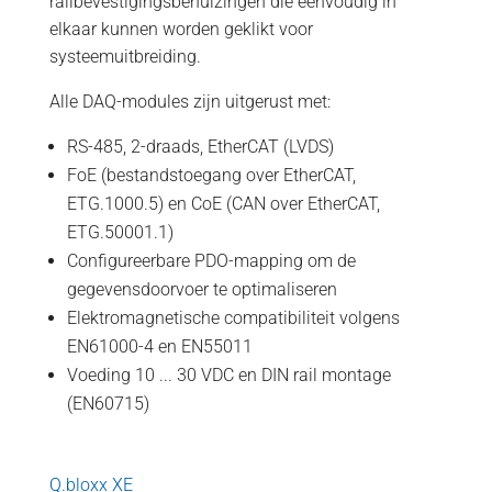
railbevestigingsbehuizingen die eenvoudig in
elkaar kunnen worden geklikt voor
systeemuitbreiding.
Alle DAQ-modules zijn uitgerust met:
RS-485, 2-draads, EtherCAT (LVDS)
FoE (bestandstoegang over EtherCAT,
ETG.1000.5) en CoE (CAN over EtherCAT,
ETG.50001.1)
Configureerbare PDO-mapping om de
gegevensdoorvoer te optimaliseren
Elektromagnetische compatibiliteit volgens
EN61000-4 en EN55011
Voeding 10 ... 30 VDC en DIN rail montage
(EN60715)
Q.bloxx XE