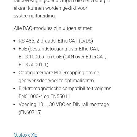
railbevestigingsbehuizingen die eenvoudig in
elkaar kunnen worden geklikt voor
systeemuitbreiding.
Alle DAQ-modules zijn uitgerust met:
RS-485, 2-draads, EtherCAT (LVDS)
FoE (bestandstoegang over EtherCAT,
ETG.1000.5) en CoE (CAN over EtherCAT,
ETG.50001.1)
Configureerbare PDO-mapping om de
gegevensdoorvoer te optimaliseren
Elektromagnetische compatibiliteit volgens
EN61000-4 en EN55011
Voeding 10 ... 30 VDC en DIN rail montage
(EN60715)
Q.bloxx XE