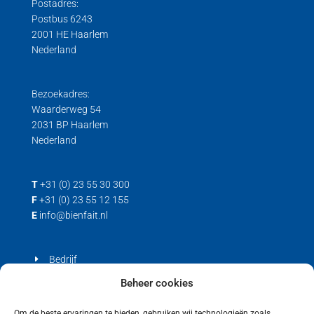
Postadres:
Postbus 6243
2001 HE Haarlem
Nederland
Bezoekadres:
Waarderweg 54
2031 BP Haarlem
Nederland
T
+31 (0) 23 55 30 300
F
+31 (0) 23 55 12 155
E
info@bienfait.nl
Bedrijf
Producten
Beheer cookies
Contact
Om de beste ervaringen te bieden, gebruiken wij technologieën zoals