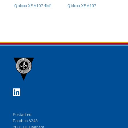
Q.bloxx XE A107 4M1
Q.bloxx XE A107
Postadres:
Postbus 6243
2001 HE Haarlem