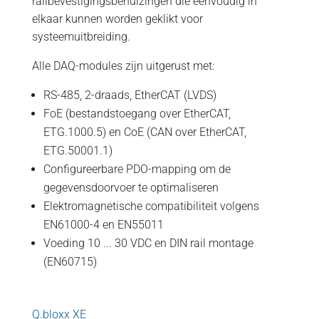
railbevestigingsbehuizingen die eenvoudig in
elkaar kunnen worden geklikt voor
systeemuitbreiding.
Alle DAQ-modules zijn uitgerust met:
RS-485, 2-draads, EtherCAT (LVDS)
FoE (bestandstoegang over EtherCAT,
ETG.1000.5) en CoE (CAN over EtherCAT,
ETG.50001.1)
Configureerbare PDO-mapping om de
gegevensdoorvoer te optimaliseren
Elektromagnetische compatibiliteit volgens
EN61000-4 en EN55011
Voeding 10 ... 30 VDC en DIN rail montage
(EN60715)
Q.bloxx XE