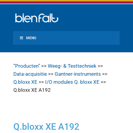
MENU
”Producten”
>>
Weeg- & Testtechniek
>>
Data-acquisitie
>>
Gantner-instruments
>>
Q.bloxx XE
>>
I/O modules Q. bloxx XE
>>
Q.bloxx XE A192
Q.bloxx XE A192