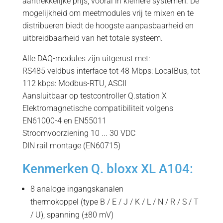
aantrekkelijke prijs, vooral in kleinere systemen. De
mogelijkheid om meetmodules vrij te mixen en te
distribueren biedt de hoogste aanpasbaarheid en
uitbreidbaarheid van het totale systeem.
Alle DAQ-modules zijn uitgerust met:
RS485 veldbus interface tot 48 Mbps: LocalBus, tot
112 kbps: Modbus-RTU, ASCII
Aansluitbaar op testcontroller Q.station X
Elektromagnetische compatibiliteit volgens
EN61000-4 en EN55011
Stroomvoorziening 10 ... 30 VDC
DIN rail montage (EN60715)
Kenmerken Q. bloxx XL A104:
8 analoge ingangskanalen
thermokoppel (type B / E / J / K / L / N / R / S / T
/ U), spanning (±80 mV)