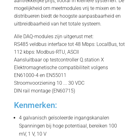
aantrekkelijke prijs, vooral in kleinere systemen. De
mogelijkheid om meetmodules vrij te mixen en te
distribueren biedt de hoogste aanpasbaarheid en
uitbreidbaarheid van het totale systeem.
Alle DAQ-modules zijn uitgerust met:
RS485 veldbus interface tot 48 Mbps: LocalBus, tot
112 kbps: Modbus-RTU, ASCII
Aansluitbaar op testcontroller Q.station X
Elektromagnetische compatibiliteit volgens
EN61000-4 en EN55011
Stroomvoorziening 10 ... 30 VDC
DIN rail montage (EN60715)
Kenmerken:
4 galvanisch geïsoleerde ingangskanalen
Spanningen bij hoge potentiaal, bereiken 100
mV, 1 V, 10 V