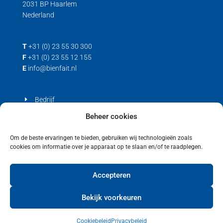
2031 BP Haarlem
Nederland
T
+31 (0) 23 55 30 300
F
+31 (0) 23 55 12 155
E
info@bienfait.nl
Bedrijf
Producten
Beheer cookies
Contact
Om de beste ervaringen te bieden, gebruiken wij technologieën zoals
cookies om informatie over je apparaat op te slaan en/of te raadplegen.
Privacyverklaring
Cookiebeleid (EU)
Accepteren
Bekijk voorkeuren
Cookiebeleid
Privacybeleid
Copyright © 2021 Bienfait