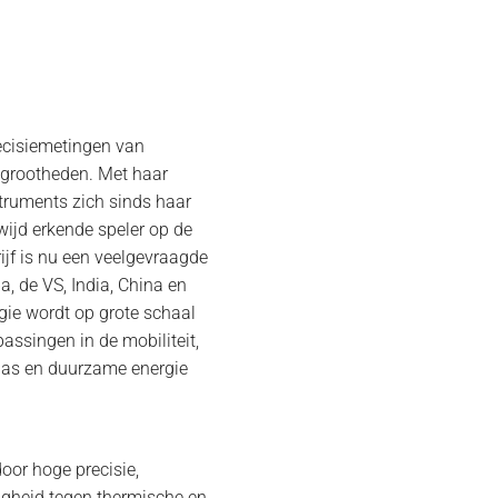
recisiemetingen van
grootheden. Met haar
truments zich sinds haar
wijd erkende speler op de
ijf is nu een veelgevraagde
a, de VS, India, China en
gie wordt op grote schaal
assingen in de mobiliteit,
& gas en duurzame energie
oor hoge precisie,
digheid tegen thermische en