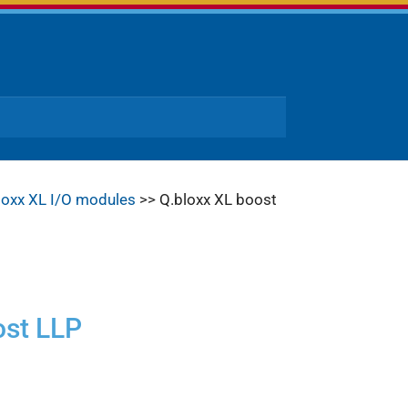
loxx XL I/O modules
>> Q.bloxx XL boost
ost LLP