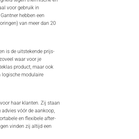
al voor gebruik in
n Gantner hebben een
toringen) van meer dan 20
n is de uitstekende prijs-
 zoveel waar voor je
rsteklas product, maar ook
n logische modulaire
 voor haar klanten. Zij staan
rig advies vóór de aankoop,
ortabele en flexibele after-
gen vinden zij altijd een