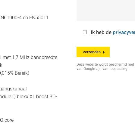
s EN61000-4 en EN55011
Ik heb de
privacyve
l met 1,7 MHz bandbreedte
ik
Deze website wordt beschermd me
van Google zijn van toepassing.
 0,015% Bereik)
ngangskanaal
dule Q.bloxx XL boost BC-
Q.core