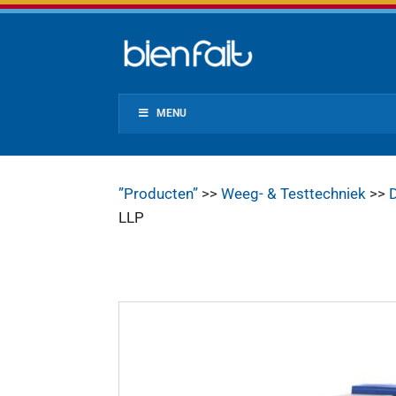
MENU
”Producten”
>>
Weeg- & Testtechniek
>>
D
LLP