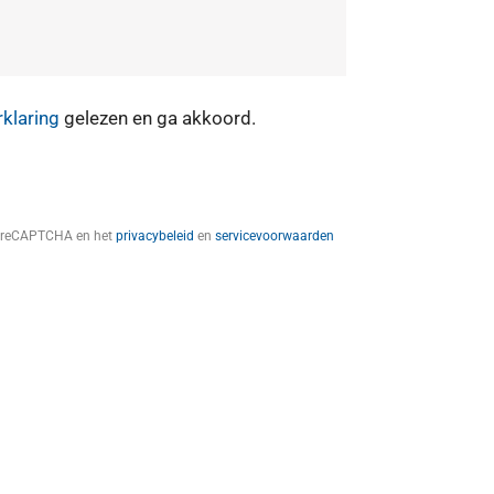
rklaring
gelezen en ga akkoord.
t reCAPTCHA en het
privacybeleid
en
servicevoorwaarden