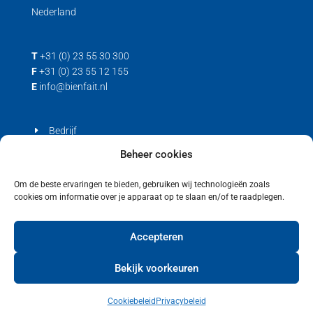
Nederland
T
+31 (0) 23 55 30 300
F
+31 (0) 23 55 12 155
E
info@bienfait.nl
Bedrijf
Producten
Beheer cookies
Contact
Om de beste ervaringen te bieden, gebruiken wij technologieën zoals
cookies om informatie over je apparaat op te slaan en/of te raadplegen.
Privacyverklaring
Cookiebeleid (EU)
Accepteren
Bekijk voorkeuren
Cookiebeleid
Privacybeleid
Copyright © 2021 Bienfait