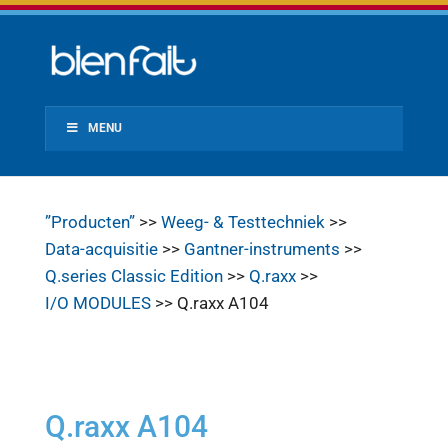
MENU
”Producten”
>>
Weeg- & Testtechniek
>>
Data-acquisitie
>>
Gantner-instruments
>>
Q.series Classic Edition
>>
Q.raxx
>>
I/O MODULES
>> Q.raxx A104
Q.raxx A104