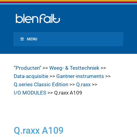
MENU
”Producten”
>>
Weeg- & Testtechniek
>>
Data-acquisitie
>>
Gantner-instruments
>>
Q.series Classic Edition
>>
Q.raxx
>>
I/O MODULES
>> Q.raxx A109
Q.raxx A109