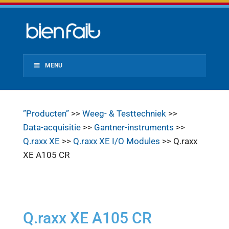
MENU
”Producten”
>>
Weeg- & Testtechniek
>>
Data-acquisitie
>>
Gantner-instruments
>>
Q.raxx XE
>>
Q.raxx XE I/O Modules
>> Q.raxx
XE A105 CR
Q.raxx XE A105 CR