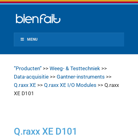
MENU
”Producten”
>>
Weeg- & Testtechniek
>>
Data-acquisitie
>>
Gantner-instruments
>>
Q.raxx XE
>>
Q.raxx XE I/O Modules
>> Q.raxx
XE D101
Q.raxx XE D101