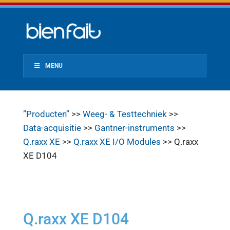
MENU
”Producten”
>>
Weeg- & Testtechniek
>>
Data-acquisitie
>>
Gantner-instruments
>>
Q.raxx XE
>>
Q.raxx XE I/O Modules
>> Q.raxx
XE D104
Q.raxx XE D104