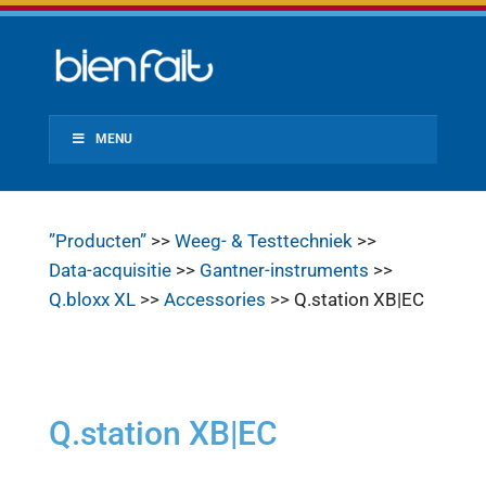
MENU
”Producten”
>>
Weeg- & Testtechniek
>>
Data-acquisitie
>>
Gantner-instruments
>>
Q.bloxx XL
>>
Accessories
>> Q.station XB|EC
Q.station XB|EC