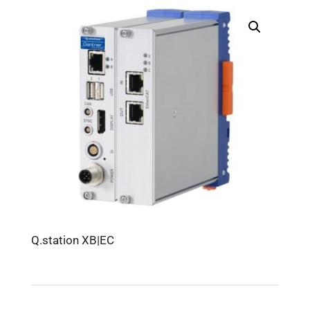
Q.station XB|EC