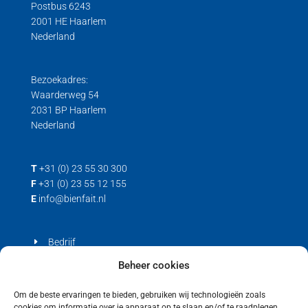
Postbus 6243
2001 HE Haarlem
Nederland
Bezoekadres:
Waarderweg 54
2031 BP Haarlem
Nederland
T
+31 (0) 23 55 30 300
F
+31 (0) 23 55 12 155
E
info@bienfait.nl
Bedrijf
Producten
Beheer cookies
Contact
Om de beste ervaringen te bieden, gebruiken wij technologieën zoals
cookies om informatie over je apparaat op te slaan en/of te raadplegen.