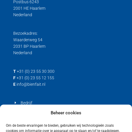
Postbus 6243
2001 HE Haarlem
Nederland
Bezoekadres:
Waarderweg 54
2031 BP Haarlem
Nederland
T
+31 (0) 23 55 30 300
F
+31 (0) 23 55 12 155
E
info@bienfait.nl
Bedrijf
Producten
Beheer cookies
Contact
Om de beste ervaringen te bieden, gebruiken wij technologieën zoals
cookies om informatie over je apparaat op te slaan en/of te raadplegen.