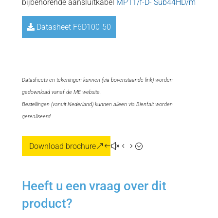
bijbehorende aansluitkabel
MP11/f-D- Sub44HD/m
Datasheet F6D100-50
=
Datasheets en tekeningen kunnen (via bovenstaande link) worden
gedownload vanaf de ME website.
Bestellingen (vanuit Nederland) kunnen alleen via Bienfait worden
gerealiseerd.
Download brochure
Heeft u een vraag over dit
product?