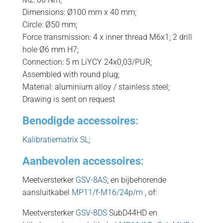
Dimensions: Ø100 mm x 40 mm;
Circle: Ø50 mm;
Force transmission: 4 x inner thread M6x1; 2 drill
hole Ø6 mm H7;
Connection: 5 m LiYCY 24x0,03/PUR;
Assembled with round plug;
Material: aluminium alloy / stainless steel;
Drawing is sent on request
Benodigde accessoires
:
Kalibratiematrix SL
;
Aanbevolen accessoires
:
Meetversterker
GSV-8AS
; en bijbehorende
aansluitkabel
MP11/f-M16/24p/m
, of:
Meetversterker
GSV-8DS
SubD44HD en