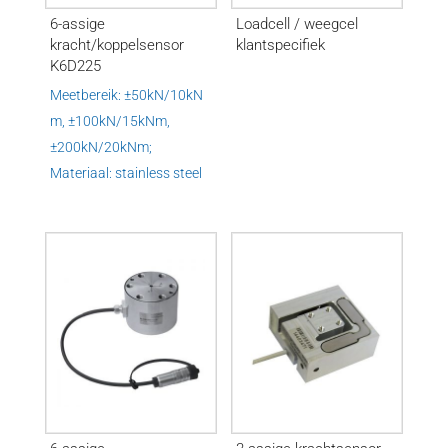
6-assige
Loadcell / weegcel
kracht/koppelsensor
klantspecifiek
K6D225
Meetbereik: ±50kN/10kN
m, ±100kN/15kNm,
±200kN/20kNm;
Materiaal: stainless steel