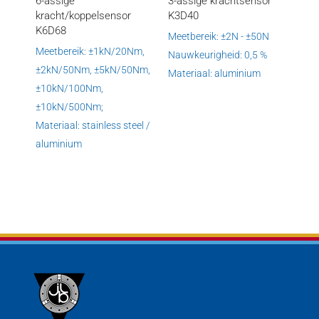
6-assige
3-assige krachtsensor
kracht/koppelsensor
K3D40
K6D68
Meetbereik: ±2N - ±50N
Meetbereik: ±1kN/20Nm,
Nauwkeurigheid: 0,5 %
±2kN/50Nm, ±5kN/50Nm,
Materiaal: aluminium
±10kN/100Nm,
±10kN/500Nm;
Materiaal: stainless steel /
aluminium