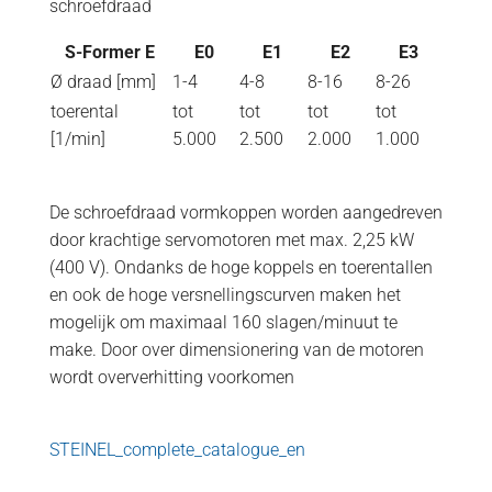
schroefdraad
S-Former E
E0
E1
E2
E3
Ø draad [mm]
1-4
4-8
8-16
8-26
toerental
tot
tot
tot
tot
[1/min]
5.000
2.500
2.000
1.000
De schroefdraad vormkoppen worden aangedreven
door krachtige servomotoren met max. 2,25 kW
(400 V). Ondanks de hoge koppels en toerentallen
en ook de hoge versnellingscurven maken het
mogelijk om maximaal 160 slagen/minuut te
make. Door over dimensionering van de motoren
wordt oververhitting voorkomen
STEINEL_complete_catalogue_en