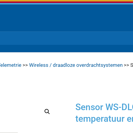
Telemetrie
>>
Wireless / draadloze overdrachtsystemen
>> S
Sensor WS-DL
temperatuur e