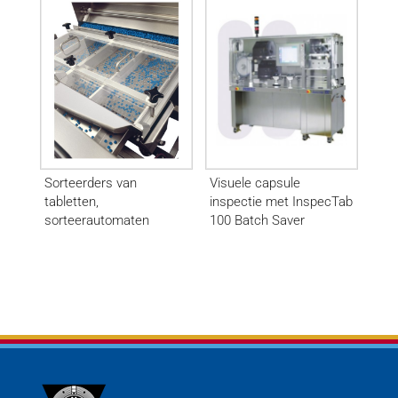
Sorteerders van
Visuele capsule
tabletten,
inspectie met InspecTab
sorteerautomaten
100 Batch Saver