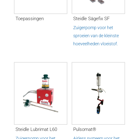
Toepassingen
Steidle Sägefix SF
Zuigerpomp voor het
sproeien van de kleinste
hoeveelheden vloeistof.
Steidle Lubrimat L60
Pulsomat®
Zuigerpomp voor het
Airless systeem voor het