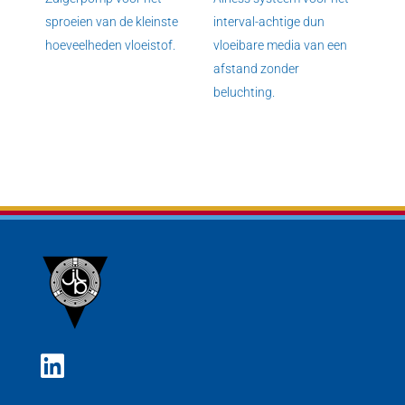
sproeien van de kleinste
interval-achtige dun
hoeveelheden vloeistof.
vloeibare media van een
afstand zonder
beluchting.