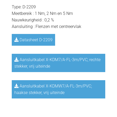
Type: D-2209
Meetbereik : 1 Nm, 2 Nm en 5 Nm
Nauwkeurigheid : 0,2 %
Aansluiting : Flenzen met centreervlak
Datasheet D-2209
Aansluitkabel X-KDM7/A-FL-3m/PVC; rechte
stekker, vrij uiteinde
Aansluitkabel X-KDMW7/A-FL-3m/PVC;
haakse stekker, vrij uiteinde