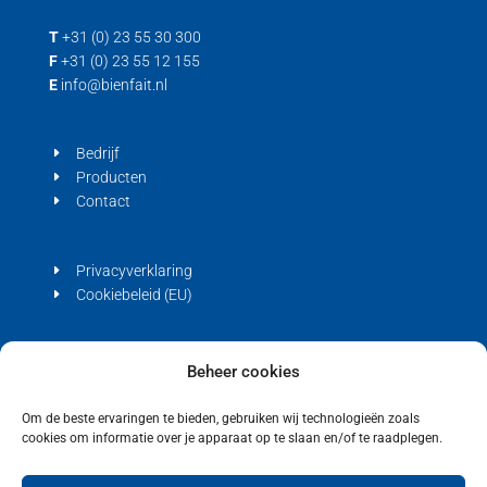
T
+31 (0) 23 55 30 300
F
+31 (0) 23 55 12 155
E
info@bienfait.nl
Bedrijf
Producten
Contact
Privacyverklaring
Cookiebeleid (EU)
Beheer cookies
Om de beste ervaringen te bieden, gebruiken wij technologieën zoals
Copyright © 2021 Bienfait
cookies om informatie over je apparaat op te slaan en/of te raadplegen.