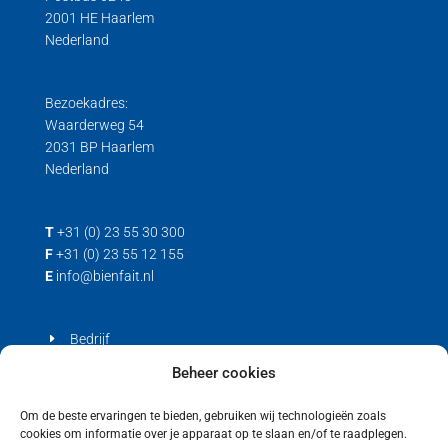
2001 HE Haarlem
Nederland
Bezoekadres:
Waarderweg 54
2031 BP Haarlem
Nederland
T
+31 (0) 23 55 30 300
F
+31 (0) 23 55 12 155
E
info@bienfait.nl
Bedrijf
Producten
Beheer cookies
Contact
Om de beste ervaringen te bieden, gebruiken wij technologieën zoals
cookies om informatie over je apparaat op te slaan en/of te raadplegen.
Privacyverklaring