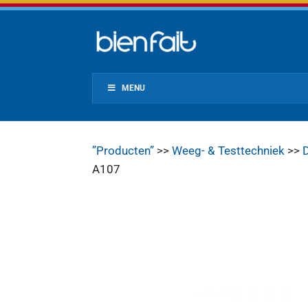
MENU
”Producten”
>>
Weeg- & Testtechniek
>>
D
A107