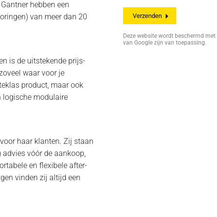
n Gantner hebben een
toringen) van meer dan 20
Deze website wordt beschermd me
van Google zijn van toepassing.
n is de uitstekende prijs-
 zoveel waar voor je
rsteklas product, maar ook
n logische modulaire
 voor haar klanten. Zij staan
rig advies vóór de aankoop,
ortabele en flexibele after-
gen vinden zij altijd een