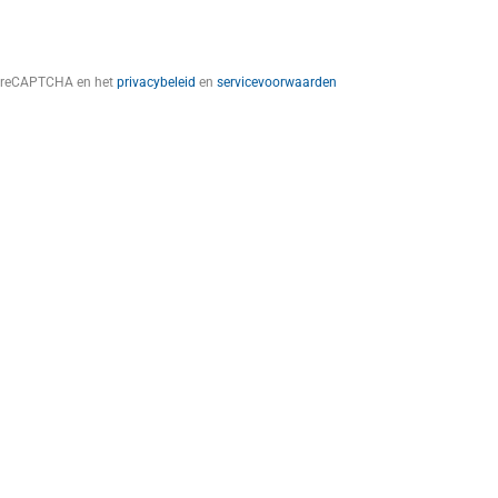
t reCAPTCHA en het
privacybeleid
en
servicevoorwaarden