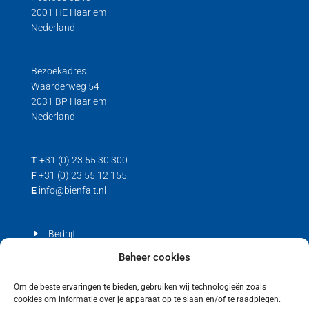
2001 HE Haarlem
Nederland
Bezoekadres:
Waarderweg 54
2031 BP Haarlem
Nederland
T
+31 (0) 23 55 30 300
F
+31 (0) 23 55 12 155
E
info@bienfait.nl
Bedrijf
Producten
Beheer cookies
Contact
Om de beste ervaringen te bieden, gebruiken wij technologieën zoals
cookies om informatie over je apparaat op te slaan en/of te raadplegen.
Privacyverklaring