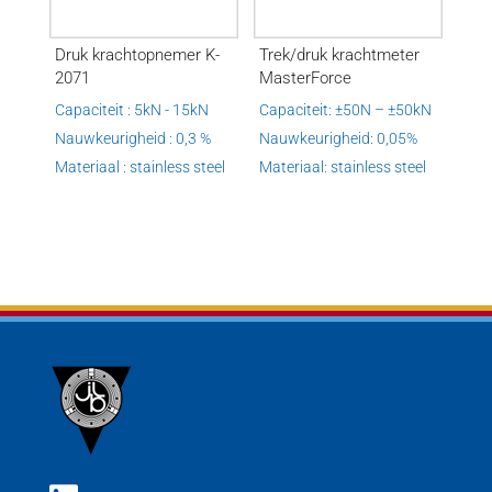
Druk krachtopnemer K-
Trek/druk krachtmeter
2071
MasterForce
Capaciteit : 5kN - 15kN
Capaciteit: ±50N – ±50kN
Nauwkeurigheid : 0,3 %
Nauwkeurigheid: 0,05%
Materiaal : stainless steel
Materiaal: stainless steel