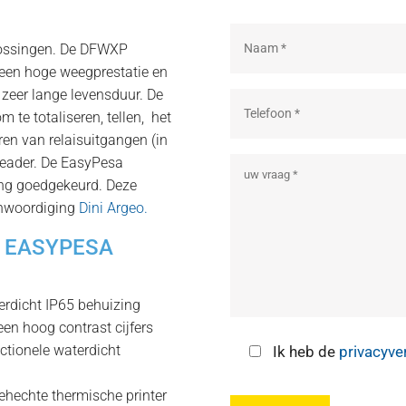
lossingen. De DFWXP
 een hoge weegprestatie en
zeer lange levensduur. De
 te totaliseren, tellen, het
eren van relaisuitgangen (in
 header. De EasyPesa
ring goedgekeurd. Deze
enwoordiging
Dini Argeo.
l EASYPESA
rdicht IP65 behuizing
en hoog contrast cijfers
ctionele waterdicht
Ik heb de
privacyve
ngehechte thermische printer