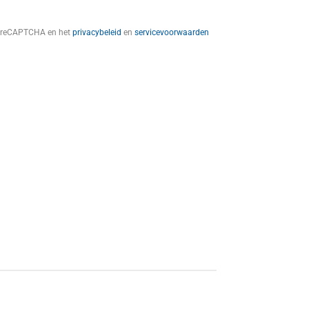
t reCAPTCHA en het
privacybeleid
en
servicevoorwaarden