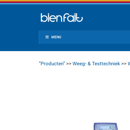
MENU
”Producten”
>>
Weeg- & Testtechniek
>>