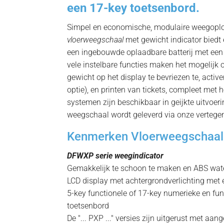
een 17-key toetsenbord.
Simpel en economische, modulaire weegop
vloerweegschaal
met gewicht indicator biedt
een ingebouwde oplaadbare batterij met een 
vele instelbare functies maken het mogelijk om
gewicht op het display te bevriezen te, activ
optie), en printen van tickets, compleet met
systemen zijn beschikbaar in geijkte uitvoe
weegschaal wordt geleverd via onze verteg
Kenmerken Vloerweegschaa
DFWXP serie weegindicator
Gemakkelijk te schoon te maken en ABS wate
LCD display met achtergrondverlichting met e
5-key functionele of 17-key numerieke en fun
toetsenbord
De "... PXP ..." versies zijn uitgerust met aa