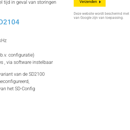
l tijd in geval van storingen
Deze website wordt beschermd me
van Google zijn van toepassing.
SD2104
0kHz
b.v. configuratie)
s , via software instelbaar
variant van de SD2100
geconfigureerd,
van het SD-Config