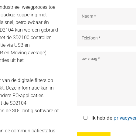
 industrieel weegproces toe
voudige koppeling met
is snel, betrouwbaar én
 SD2104 kan worden gebruikt
met de SD2100 controller,
tie via USB en
(FIR en Moving average)
ties uit het
van de digitale filters op
t. Deze informatie kan in
ndere PC-applicaties
dt de SD2104
an de SD-Config software of
Ik heb de
privacyve
 van de communicatiestatus