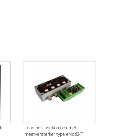
20
Load cell junction box met
meetversterker type eNod3-T