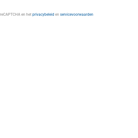
t reCAPTCHA en het
privacybeleid
en
servicevoorwaarden