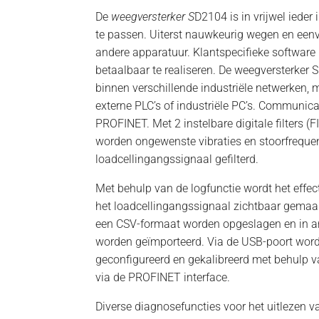
De
weegversterker S
D2104 is in vrijwel ieder
te passen. Uiterst nauwkeurig wegen en een
andere apparatuur. Klantspecifieke software 
betaalbaar te realiseren. De weegversterker
binnen verschillende industriële netwerken, 
externe PLC’s of industriële PC’s. Communica
PROFINET. Met 2 instelbare digitale filters 
worden ongewenste vibraties en stoorfrequen
loadcellingangssignaal gefilterd.
Met behulp van de logfunctie wordt het effect 
het loadcellingangssignaal zichtbaar gemaak
een CSV-formaat worden opgeslagen en in a
worden geïmporteerd. Via de USB-poort wor
geconfigureerd en gekalibreerd met behulp v
via de PROFINET interface.
Diverse diagnosefuncties voor het uitlezen