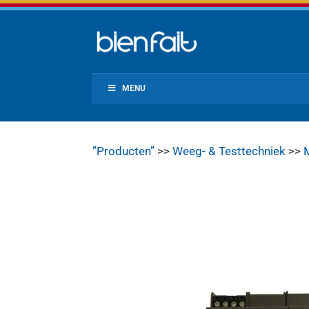
MENU
”Producten”
>>
Weeg- & Testtechniek
>>