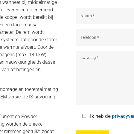
n wanneer bij middelmatige
 Ze leveren een toenemend
e koppel wordt bereikt bij
en een lage massa
diameter. De rem wordt
 systeem dat door de stator
e warmte afvoert. Door de
rmogens (max. 140 kW)
en nauwkeurigheidsklasse
jk van afmetingen en
 montage en toerentalmeting
OEM versie, de IS-uitvoering
Ik heb de
privacyve
Current en Powder
ng worden de unieke
r remmen gebruikt, zodat