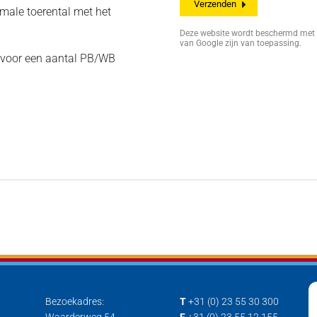
ximale toerental met het
Deze website wordt beschermd me
van Google zijn van toepassing.
voor een aantal PB/WB
Bezoekadres:
T
+31 (0) 23 55 30 300
Waarderweg 54
F
+31 (0) 23 55 12 155