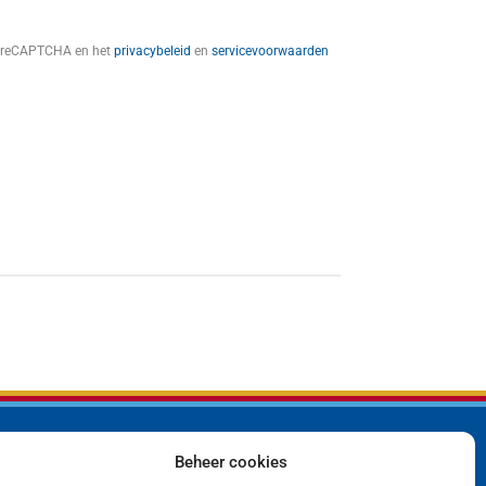
t reCAPTCHA en het
privacybeleid
en
servicevoorwaarden
Beheer cookies
Bedrijf
Privacyverklaring
Producten
Cookiebeleid (EU)