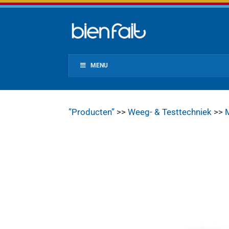
MENU
”Producten”
>>
Weeg- & Testtechniek
>>