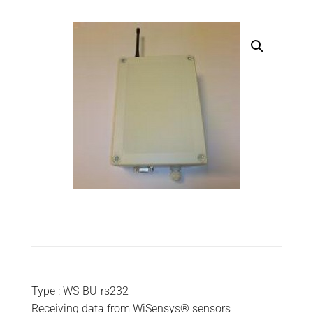
Type : WS-BU-rs232
Receiving data from WiSensys® sensors