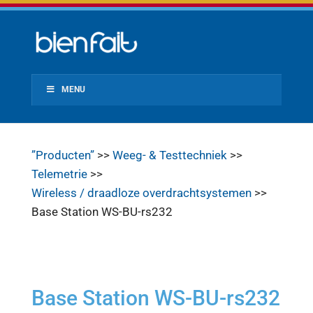
MENU
”Producten”
>>
Weeg- & Testtechniek
>>
Telemetrie
>>
Wireless / draadloze overdrachtsystemen
>>
Base Station WS-BU-rs232
Base Station WS-BU-rs232