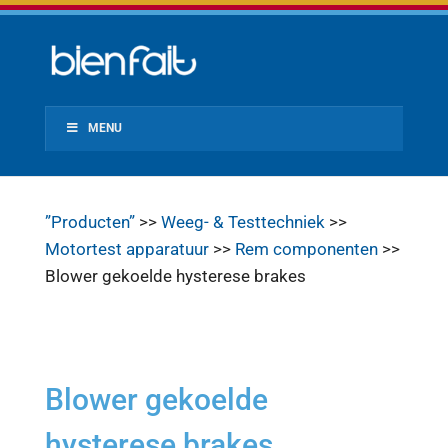
MENU
”Producten”
>>
Weeg- & Testtechniek
>>
Motortest apparatuur
>>
Rem componenten
>>
Blower gekoelde hysterese brakes
Blower gekoelde
hysterese brakes