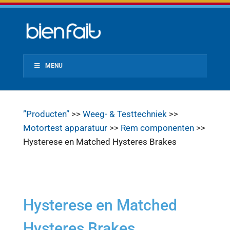
MENU
”Producten”
>>
Weeg- & Testtechniek
>>
Motortest apparatuur
>>
Rem componenten
>>
Hysterese en Matched Hysteres Brakes
Hysterese en Matched
Hysteres Brakes