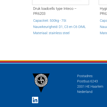
Druk loadcells type Inteco –
Hygi
PR6203
PR6
Capaciteit: 500kg - 75t
Capac
Nauwkeurigheid: D1, C3 en C6 OIML
Nauw
Materiaal: stainless steel
Mater
Postadres:
Postbus 6243
2001 HE Haarlem
Nederland