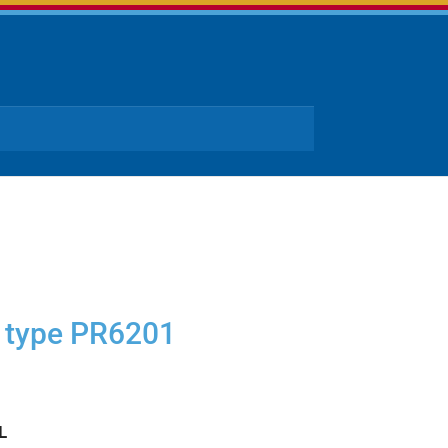
s type PR6201
L