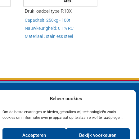
Druk loadcel type R10X
Capaciteit: 250kg - 100t
Nauwkeurigheid: 0.1% RC
Materiaal : stainless steel
Beheer cookies
Bedrijf
Privacyverklaring
Producten
Cookiebeleid (EU)
Contact
Om de beste ervaringen te bieden, gebruiken wij technologieën zoals
cookies om informatie over je apparaat op te slaan en/of te raadplegen.
Accepteren
Bekijk voorkeuren