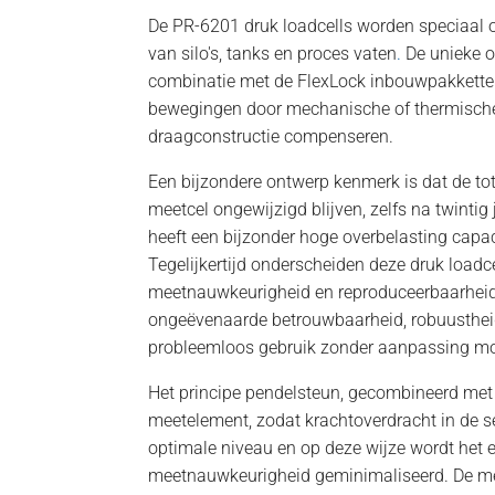
De PR-6201 druk loadcells worden speciaal
van silo's, tanks en proces vaten
.
De unieke o
combinatie met de FlexLock inbouwpakkette
bewegingen door mechanische of thermische 
draagconstructie compenseren.
Een bijzondere ontwerp kenmerk is dat de to
meetcel ongewijzigd blijven, zelfs na twintig 
heeft een bijzonder hoge overbelasting cap
Tegelijkertijd onderscheiden deze druk loadc
meetnauwkeurigheid en reproduceerbaarheid 
ongeëvenaarde betrouwbaarheid, robuustheid e
probleemloos gebruik zonder aanpassing moge
Het principe pendelsteun, gecombineerd met
meetelement, zodat krachtoverdracht in de s
optimale niveau en op deze wijze wordt het e
meetnauwkeurigheid geminimaliseerd. De mee