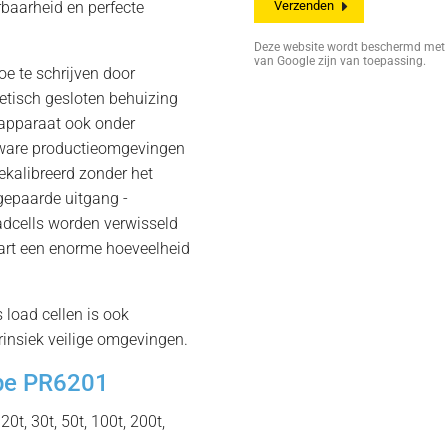
baarheid en perfecte
Deze website wordt beschermd me
van Google zijn van toepassing.
oe te schrijven door
etisch gesloten behuizing
 apparaat ook onder
zware productieomgevingen
ekalibreerd zonder het
 gepaarde uitgang -
adcells worden verwisseld
aart een enorme hoeveelheid
 load cellen is ook
trinsiek veilige omgevingen.
ype PR6201
 20t, 30t, 50t, 100t, 200t,