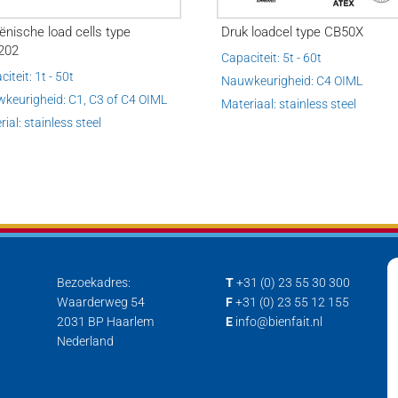
ënische load cells type
Druk loadcel type CB50X
202
Capaciteit: 5t - 60t
iteit: 1t - 50t
Nauwkeurigheid: C4 OIML
keurigheid: C1, C3 of C4 OIML
Materiaal: stainless steel
ial: stainless steel
Bezoekadres:
T
+31 (0) 23 55 30 300
Waarderweg 54
F
+31 (0) 23 55 12 155
2031 BP Haarlem
E
info@bienfait.nl
Nederland