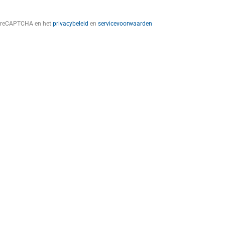
t reCAPTCHA en het
privacybeleid
en
servicevoorwaarden