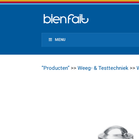
MENU
”Producten”
>>
Weeg- & Testtechniek
>>