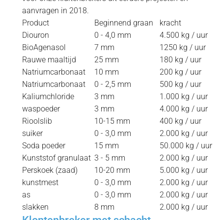
aanvragen in 2018.
Product
Beginnend graan
kracht
Diouron
0 - 4,0 mm
4.500 kg / uur
BioAgenasol
7 mm
1250 kg / uur
Rauwe maaltijd
25 mm
180 kg / uur
Natriumcarbonaat
10 mm
200 kg / uur
Natriumcarbonaat
0 - 2,5 mm
500 kg / uur
Kaliumchloride
3 mm
1.000 kg / uur
waspoeder
3 mm
4.000 kg / uur
Rioolslib
10-15 mm
400 kg / uur
suiker
0 - 3,0 mm
2.000 kg / uur
Soda poeder
15 mm
50.000 kg / uur
Kunststof granulaat
3 - 5 mm
2.000 kg / uur
Perskoek (zaad)
10-20 mm
5.000 kg / uur
kunstmest
0 - 3,0 mm
2.000 kg / uur
as
0 - 3,0 mm
2.000 kg / uur
slakken
8 mm
2.000 kg / uur