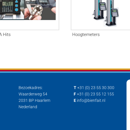
A Hits
Hoogtemeters
Bezoekadres:
T
+31 (0) 23 55 30 300
Waarderweg 54
F
+31 (0) 23 55 12 155
2031 BP Haarlem
E
info@bienfait.nl
Nederland