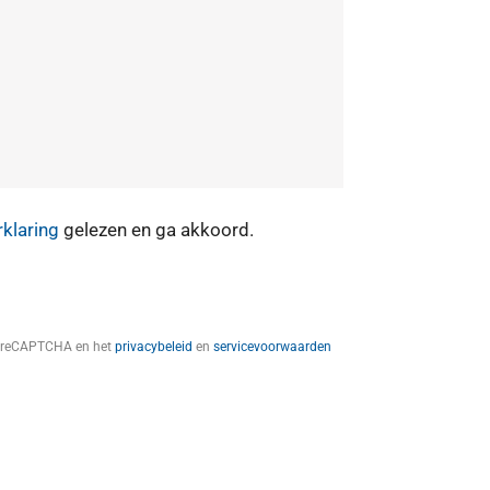
rklaring
gelezen en ga akkoord.
t reCAPTCHA en het
privacybeleid
en
servicevoorwaarden