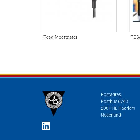
Tesa Meettaster
TES
Postadres:
Postbus 6243
2001 HE Haarlem
Nederland