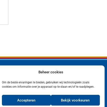
Beheer cookies
Bedrijf
Privacyverklaring
Producten
Cookiebeleid (EU)
Contact
Om de beste ervaringen te bieden, gebruiken wij technologieën zoals
cookies om informatie over je apparaat op te slaan en/of te raadplegen.
Accepteren
Bekijk voorkeuren