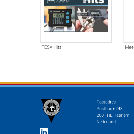
TESA Hits
Meet
Postadres:
Postbus 6243
2001 HE Haarlem
Nederland