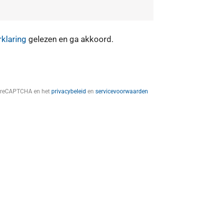
rklaring
gelezen en ga akkoord.
t reCAPTCHA en het
privacybeleid
en
servicevoorwaarden