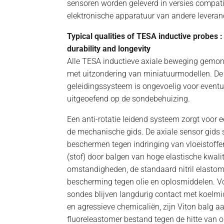
sensoren worden geleverd in versies compati
elektronische apparatuur van andere leveranc
Typical qualities of TESA inductive probes : 
durability and longevity
Alle TESA inductieve axiale beweging gemon
met uitzondering van miniatuurmodellen. De
geleidingssysteem is ongevoelig voor eventue
uitgeoefend op de sondebehuizing.
Een anti-rotatie leidend systeem zorgt voor 
de mechanische gids. De axiale sensor gids s
beschermen tegen indringing van vloeistoffen 
(stof) door balgen van hoge elastische kwali
omstandigheden, de standaard nitril elasto
bescherming tegen olie en oplosmiddelen. V
sondes blijven langdurig contact met koelm
en agressieve chemicaliën, zijn Viton balg a
fluoreleastomer bestand tegen de hitte van o