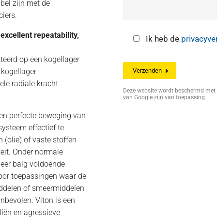
bel zijn met de
iers.
excellent repeatability,
Ik heb de
privacyve
teerd op een kogellager
 kogellager
le radiale kracht
Deze website wordt beschermd me
van Google zijn van toepassing.
een perfecte beweging van
ysteem effectief te
(olie) of vaste stoffen
teit. Onder normale
meer balg voldoende
oor toepassingen waar de
iddelen of smeermiddelen
anbevolen. Viton is een
liën en agressieve