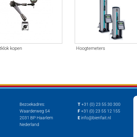
klok kopen
Hoogtemeters
Bezoekadres:
T
+31 (0) 23 55 30 300
Waarderweg 54
F
+31 (0) 23 55 12 155
2031 BP Haarlem
E
info@bienfait.nl
Nederland