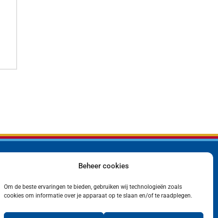
Beheer cookies
Bedrijf
Privacyverklaring
Producten
Cookiebeleid (EU)
Contact
Om de beste ervaringen te bieden, gebruiken wij technologieën zoals
cookies om informatie over je apparaat op te slaan en/of te raadplegen.