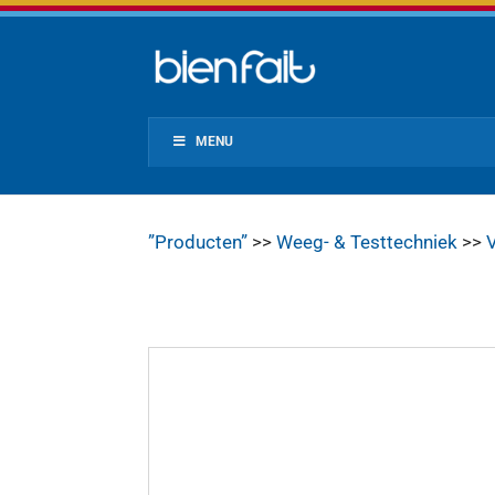
MENU
”Producten”
>>
Weeg- & Testtechniek
>>