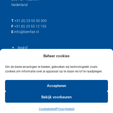
Nederland
T
+31 (0) 23 55 30 300
F
+31 (0) 23 55 12 155
E
info@bienfait.nl
Bedrijf
Producten
Beheer cookies
Contact
Om de beste ervaringen te bieden, gebruiken wij technologieën zoals
cookies om informatie over je apparaat op te slaan en/of te raadplegen.
Privacyverklaring
Cookiebeleid (EU)
Accepteren
Bekijk voorkeuren
Cookiebeleid
Privacybeleid
Copyright © 2021 Bienfait