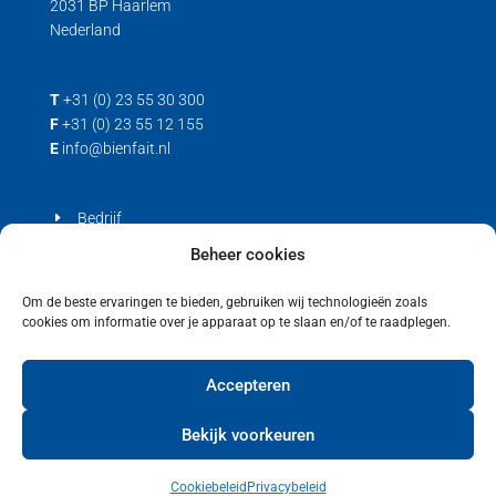
2031 BP Haarlem
Nederland
T
+31 (0) 23 55 30 300
F
+31 (0) 23 55 12 155
E
info@bienfait.nl
Bedrijf
Producten
Beheer cookies
Contact
Om de beste ervaringen te bieden, gebruiken wij technologieën zoals
cookies om informatie over je apparaat op te slaan en/of te raadplegen.
Privacyverklaring
Cookiebeleid (EU)
Accepteren
Bekijk voorkeuren
Cookiebeleid
Privacybeleid
Copyright © 2021 Bienfait