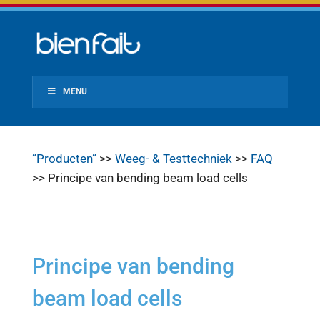
MENU
”Producten”
>>
Weeg- & Testtechniek
>>
FAQ
>> Principe van bending beam load cells
Principe van bending
beam load cells