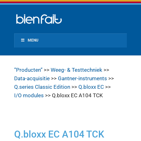
MENU
”Producten”
>>
Weeg- & Testtechniek
>>
Data-acquisitie
>>
Gantner-instruments
>>
Q.series Classic Edition
>>
Q.bloxx EC
>>
I/O modules
>> Q.bloxx EC A104 TCK
Q.bloxx EC A104 TCK