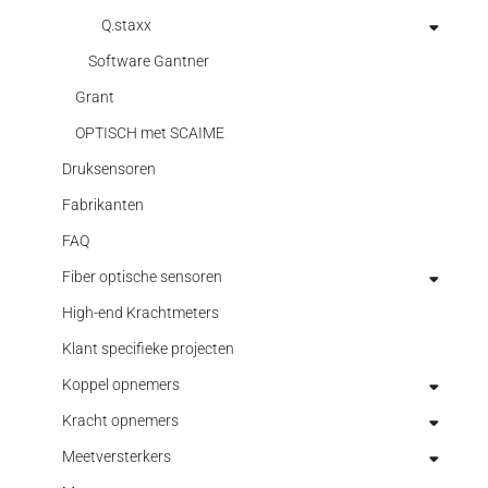
Q.staxx
TEST CONTROLLER
I/O MODULES
Software Gantner
I/O MODULES
Grant
OPTISCH met SCAIME
Druksensoren
Fabrikanten
FAQ
Fiber optische sensoren
High-end Krachtmeters
Data acquisitie optische sensoren
Klant specifieke projecten
Fiber optische hoeksensoren
Koppel opnemers
Fiber optische temperatuursensoren
Kracht opnemers
Fiber optische verplaatsingssensoren
Elektronica
Meetversterkers
Fiber optische versnellingssensoren
High end torque transducers
3-assige kracht/koppelsensor