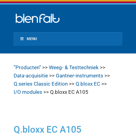
MENU
”Producten”
>>
Weeg- & Testtechniek
>>
Data-acquisitie
>>
Gantner-instruments
>>
Q.series Classic Edition
>>
Q.bloxx EC
>>
I/O modules
>> Q.bloxx EC A105
Q.bloxx EC A105