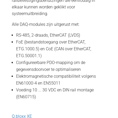
railbevestigingsbehuizingen die eenvoudig in
elkaar kunnen worden geklikt voor
systeemuitbreiding.
Alle DAQ-modules zijn uitgerust met:
RS-485, 2-draads, EtherCAT (LVDS)
FoE (bestandstoegang over EtherCAT,
ETG.1000.5) en CoE (CAN over EtherCAT,
ETG.50001.1)
Configureerbare PDO-mapping om de
gegevensdoorvoer te optimaliseren
Elektromagnetische compatibiliteit volgens
EN61000-4 en EN55011
Voeding 10 ... 30 VDC en DIN rail montage
(EN60715)
Q.bloxx XE