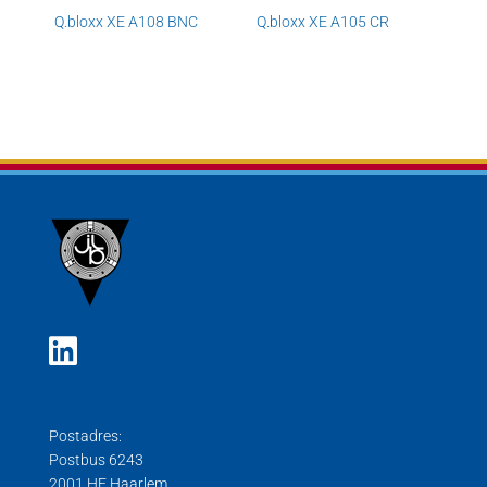
Q.bloxx XE A108 BNC
Q.bloxx XE A105 CR
Postadres:
Postbus 6243
2001 HE Haarlem