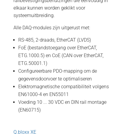
railbevestigingsbehuizingen die eenvoudig in
elkaar kunnen worden geklikt voor
systeemuitbreiding.
Alle DAQ-modules zijn uitgerust met:
RS-485, 2-draads, EtherCAT (LVDS)
FoE (bestandstoegang over EtherCAT,
ETG.1000.5) en CoE (CAN over EtherCAT,
ETG.50001.1)
Configureerbare PDO-mapping om de
gegevensdoorvoer te optimaliseren
Elektromagnetische compatibiliteit volgens
EN61000-4 en EN55011
Voeding 10 ... 30 VDC en DIN rail montage
(EN60715)
Q.bloxx XE