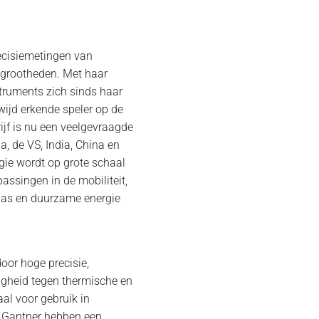
recisiemetingen van
grootheden. Met haar
truments zich sinds haar
wijd erkende speler op de
ijf is nu een veelgevraagde
a, de VS, India, China en
gie wordt op grote schaal
assingen in de mobiliteit,
& gas en duurzame energie
oor hoge precisie,
digheid tegen thermische en
al voor gebruik in
n Gantner hebben een