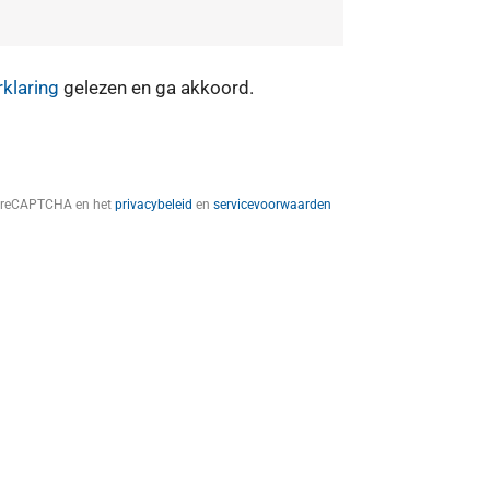
rklaring
gelezen en ga akkoord.
t reCAPTCHA en het
privacybeleid
en
servicevoorwaarden