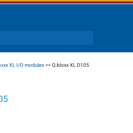
loxx XL I/O modules
>> Q.bloxx XL D105
05