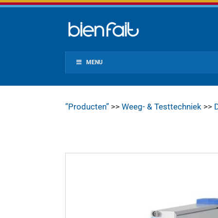
MENU
”Producten”
>>
Weeg- & Testtechniek
>>
D