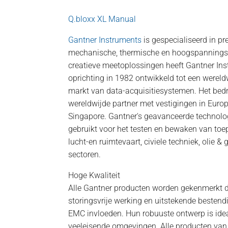
Q.bloxx XL Manual
Gantner Instruments
is gespecialiseerd in p
mechanische, thermische en hoogspannings
creatieve meetoplossingen heeft Gantner Ins
oprichting in 1982 ontwikkeld tot een wereld
markt van data-acquisitiesystemen. Het bedr
wereldwijde partner met vestigingen in Europ
Singapore. Gantner's geavanceerde technolo
gebruikt voor het testen en bewaken van toep
lucht-en ruimtevaart, civiele techniek, olie 
sectoren.
Hoge Kwaliteit
Alle Gantner producten worden gekenmerkt d
storingsvrije werking en uitstekende besten
EMC invloeden. Hun robuuste ontwerp is idea
veeleisende omgevingen. Alle producten va