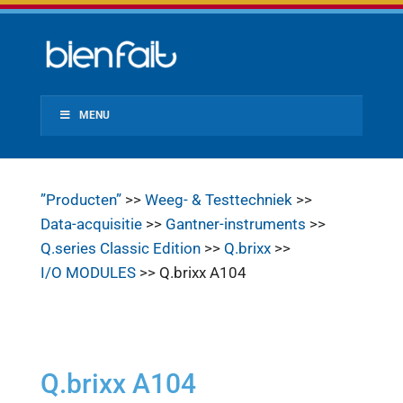
MENU
”Producten”
>>
Weeg- & Testtechniek
>>
Data-acquisitie
>>
Gantner-instruments
>>
Q.series Classic Edition
>>
Q.brixx
>>
I/O MODULES
>> Q.brixx A104
Q.brixx A104