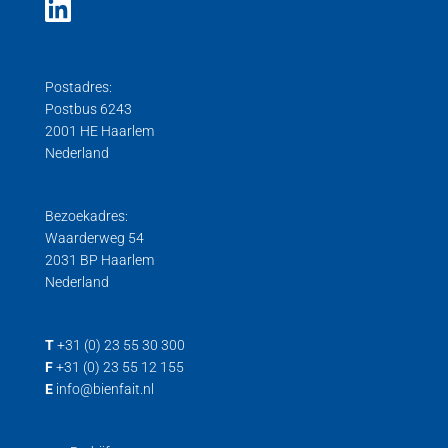
Overbelastings beveiliging kabel
Weegversterkers met analoge uitgang
Trek/Druk weegcellen
Digitale loadcellen
Aluminium centercel
Poelie sensoren
Wiel weegplateaus
Druk loadcell
Digitale centercel
Postadres:
Robot sensor
Gebruiksaanwijzingen
Stainless steel centercel
Postbus 6243
Trek kracht
Hygiënische Load Cells
2001 HE Haarlem
Nederland
Trek/druk kracht
Load cell voor trek- en drukkrachten
Trek loadcell
Bezoekadres:
Waarderweg 54
2031 BP Haarlem
Nederland
T
+31 (0) 23 55 30 300
F
+31 (0) 23 55 12 155
E
info@bienfait.nl