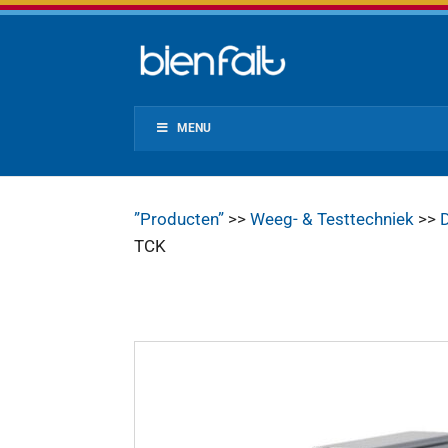
MENU
”Producten”
>>
Weeg- & Testtechniek
>>
D
TCK