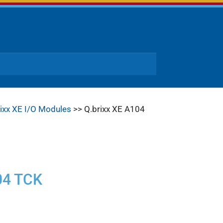
rixx XE I/O Modules
>> Q.brixx XE A104
04 TCK