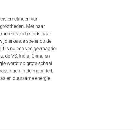
recisiemetingen van
grootheden. Met haar
truments zich sinds haar
wijd erkende speler op de
ijf is nu een veelgevraagde
a, de VS, India, China en
gie wordt op grote schaal
assingen in de mobiliteit,
& gas en duurzame energie