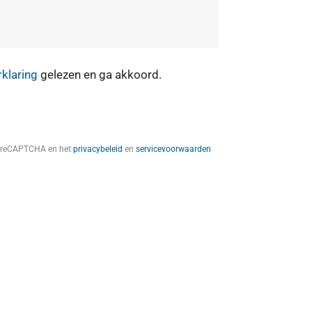
rklaring
gelezen en ga akkoord.
t reCAPTCHA en het
privacybeleid
en
servicevoorwaarden